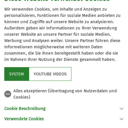
Die Senioren des DAV-Wangen hatten endlich das
Wetter, das sie lieben.
Wir verwenden Cookies, um Inhalte und Anzeigen zu
personalisieren, Funktionen für soziale Medien anbieten zu
können und Zugriffe auf unsere Website zu analysieren.
Außerdem geben wir Informationen zu Ihrer Verwendung
Die Genuss-Tour zum Dreiländerblick war gut
unserer Website an unsere Partner für soziale Medien,
ausgeschildert. Bei unserem Ziel machten wir
Werbung und Analysen weiter. Unsere Partner führen diese
Informationen möglicherweise mit weiteren Daten
eine längere Pause, um die 3 Länder zu
zusammen, die Sie ihnen bereitgestellt haben oder die sie
bestaunen. Vor allem das Säntis-Massiv war
im Rahmen Ihrer Nutzung der Dienste gesammelt haben.
schon tief verschneit. Wir aber konnten in der
Sonne sitzen und das alles bestaunen.
SYSTEM
YOUTUBE VIDEOS
Der Rückweg über Schindelberg kostete nochmal
Körner beim Aufstieg über die Ravensburger
Alles akzeptieren (Übertragung von Nutzerdaten und
Hütte. Leider war die Gastwirtschaft direkt beim
Cookies)
Parkplatz geschlossen. So sonnten wir uns im
Cookie Beschreibung
Sonnenstüble bei Bier und Kuchen. Es gibt immer
einen Weg!
Verwendete Cookies