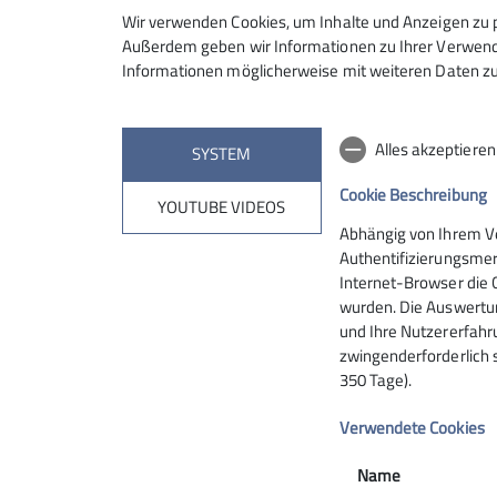
Wir verwenden Cookies, um Inhalte und Anzeigen zu p
Außerdem geben wir Informationen zu Ihrer Verwendu
Informationen möglicherweise mit weiteren Daten zu
Alles akzeptiere
SYSTEM
Cookie Beschreibung
YOUTUBE VIDEOS
Abhängig von Ihrem V
Authentifizierungsmer
Internet-Browser die 
wurden. Die Auswertun
und Ihre Nutzererfahru
zwingenderforderlich 
350 Tage).
Verwendete Cookies
So funktioniert der
Name