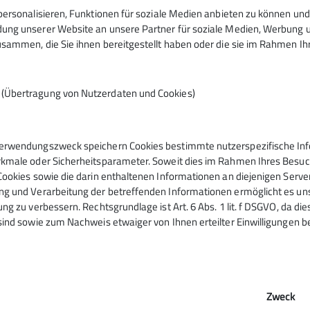
ersonalisieren, Funktionen für soziale Medien anbieten zu können und 
ng unserer Website an unsere Partner für soziale Medien, Werbung un
sammen, die Sie ihnen bereitgestellt haben oder die sie im Rahmen I
n (Übertragung von Nutzerdaten und Cookies)
erwendungszweck speichern Cookies bestimmte nutzerspezifische Info
kmale oder Sicherheitsparameter. Soweit dies im Rahmen Ihres Besuchs
Cookies sowie die darin enthaltenen Informationen an diejenigen Serve
g und Verarbeitung der betreffenden Informationen ermöglicht es uns,
ng zu verbessern. Rechtsgrundlage ist Art. 6 Abs. 1 lit. f DSGVO, da di
sind sowie zum Nachweis etwaiger von Ihnen erteilter Einwilligungen b
© DAV Wangen
 Check-In
Zweck