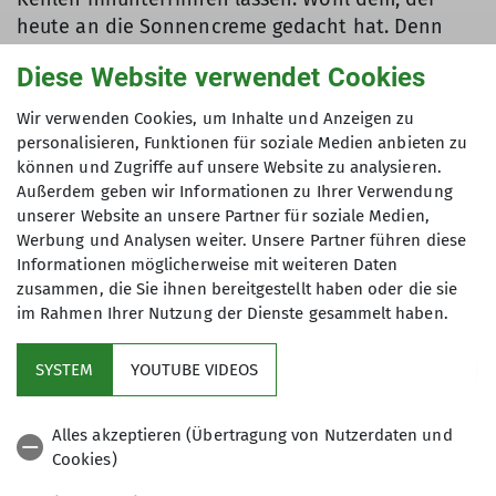
heute an die Sonnencreme gedacht hat. Denn
abends, beim typischen Schweizer Käsefondue,
Diese Website verwendet Cookies
ist so mancher Mützen- und Brillenrand Grund für
Witzeleien.
Wir verwenden Cookies, um Inhalte und Anzeigen zu
personalisieren, Funktionen für soziale Medien anbieten zu
Nach einer erholsamen Nacht starten wir
können und Zugriffe auf unsere Website zu analysieren.
aufgrund der Wärme etwas früher. Doch die
Außerdem geben wir Informationen zu Ihrer Verwendung
Sonne hat uns schon bald wieder und die
unserer Website an unsere Partner für soziale Medien,
Diskussion „Lange Unterhose – ja oder nein?“
Werbung und Analysen weiter. Unsere Partner führen diese
entflammt erneut. Unsere Spur ist ausgetreten,
Informationen möglicherweise mit weiteren Daten
zusammen, die Sie ihnen bereitgestellt haben oder die sie
vielerlei Fußabdrücke sind zu sehen. Bogenlampe
im Rahmen Ihrer Nutzung der Dienste gesammelt haben.
um Bogenlampe, Kuppe um Kuppe gestalten
unseren Weg. Das Tempo ist angepasst und die
SYSTEM
YOUTUBE VIDEOS
Trinkflaschen sind wichtige Begleiter. Ein Grat ist
unsere Endstation und eröffnet weite Blicke
soweit das Auge reicht. Es ist nur nicht so einfach,
Alles akzeptieren (Übertragung von Nutzerdaten und
sich ein Vesperplätzchen einzurichten, denn der
Cookies)
Schnee ist grieselig und lässt mich bis zu den