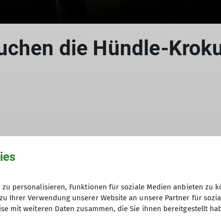
uchen die Hündle-Krok
in Wangen.
ies
zu personalisieren, Funktionen für soziale Medien anbieten zu k
h besseres Wetter vorhergesagt. Und so konnten auf
zu Ihrer Verwendung unserer Website an unsere Partner für sozi
estartet sind wir von Thalkirchdorf. Über die Moosa
se mit weiteren Daten zusammen, die Sie ihnen bereitgestellt ha
er hinunter zur Talstation. Ab hier folgten wir der