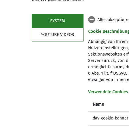
machten wir noch eine Einkehr im Dorfha
Alles akzeptier
SYSTEM
Max Bischofberger
Cookie Beschreibun
YOUTUBE VIDEOS
Abhängig von Ihrem 
Nutzereinstellungen
Sektionswebsites erf
Server zurück, von 
ermöglicht es uns, d
6 Abs. 1 lit. f DSGV
etwaiger von Ihnen e
Verwendete Cookies
Name
dav-cookie-banner