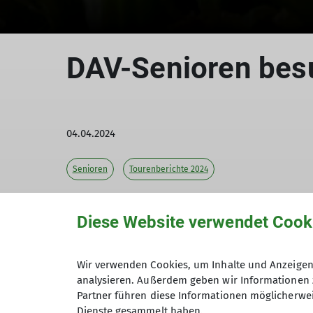
DAV-Senioren bes
04.04.2024
Senioren
Tourenberichte 2024
Am Dienstag, 02.04., starten wir im Regen 
Diese Website verwendet Cook
Wir verwenden Cookies, um Inhalte und Anzeigen 
Doch die Wettervorhersage hat wesentlic
analysieren. Außerdem geben wir Informationen 
Zahl an Blüten in der Sonne bestaunen. G
Partner führen diese Informationen möglicherwei
Blumenschau und über den Hündlekopf wied
Dienste gesammelt haben.