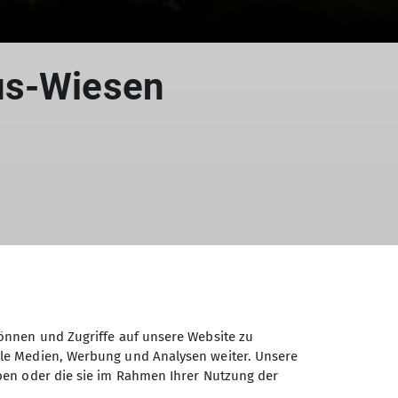
us-Wiesen
önnen und Zugriffe auf unsere Website zu
 wir auf dem Hündle die millionenfache
ale Medien, Werbung und Analysen weiter. Unsere
lpe stiegen wir dann hoch zur
ben oder die sie im Rahmen Ihrer Nutzung der
 Konstanzer Ach zum Parkplatz. Dort