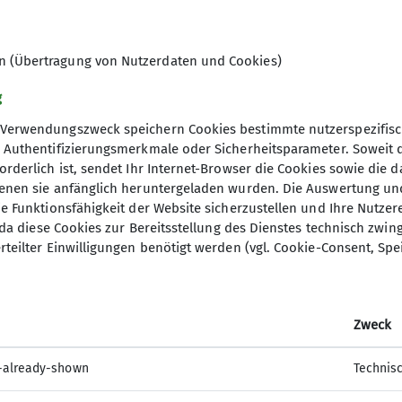
us, das immer am Montag Ruhetag hat.
en (Übertragung von Nutzerdaten und Cookies)
g
Verwendungszweck speichern Cookies bestimmte nutzerspezifisc
, Authentifizierungsmerkmale oder Sicherheitsparameter. Soweit
orderlich ist, sendet Ihr Internet-Browser die Cookies sowie die 
denen sie anfänglich heruntergeladen wurden. Die Auswertung un
ie Funktionsfähigkeit der Website sicherzustellen und Ihre Nutzer
O, da diese Cookies zur Bereitsstellung des Dienstes technisch zw
rteilter Einwilligungen benötigt werden (vgl. Cookie-Consent, Spe
Zweck
-already-shown
Technis