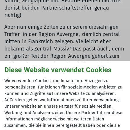
Kultur, Geographie und Historie erleben möchte,
der ist bei den Partnerschaftstreffen genau
richtig!
Aber nun einige Zeilen zu unserem diesjährigen
Treffen in der Region Auvergne, ziemlich zentral
mitten in Frankreich gelegen. Vielleicht eher
bekannt als Zentral-Massiv? Das passt auch, denn
ein großer Teil der Region Auvergne gehört zum
vulkanischen Zentralmassiv mit den Vulkanketten
Diese Website verwendet Cookies
Chaîne des Puys und den Monts Dore. Höchste
Berge sind der Puy de Sancy (1886 m) und der
Wir verwenden Cookies, um Inhalte und Anzeigen zu
Plomb du Cantal (1852 m). Zweifellos
personalisieren, Funktionen für soziale Medien anbieten zu
bekanntester Vulkankegel ist der Puy de Dôme
können und Zugriffe auf unsere Website zu analysieren.
(1465 m) und das war am ersten Tag auch unser
Außerdem geben wir Informationen zu Ihrer Verwendung
Tagesziel. Nach einer dreistündigen Wanderung
unserer Website an unsere Partner für soziale Medien,
Werbung und Analysen weiter. Unsere Partner führen diese
konnten wir einen atemberaubenden Blick über
Informationen möglicherweise mit weiteren Daten
Clermont-Ferrand, die Rhone-Ebene und – gerade
zusammen, die Sie ihnen bereitgestellt haben oder die sie
noch so – bis zu den Alpen genießen. Aber nicht