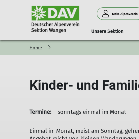
Mein.Alpenverein
Unsere Sektion
Home
Veranstaltungen
Aktuell
Kontakt
Betrieb
Tourenprogramm
Jugendgruppen
Geschäftsstelle
Öffnungszeiten / Eintrittsprei
Tourenübersicht als PD
Gutscheine
Schwierigkeitsbewertun
Kinder- und Famil
Wellpass
Ausbildungsstruktur
Kletterturm
Benutzerordnung
Kletter- und Boulderregeln
Fundgrube
Termine:
sonntags einmal im Monat
Feedback
Einmal im Monat, meist am Sonntag, gehen
Angebot reicht von kleinen Wanderungen 