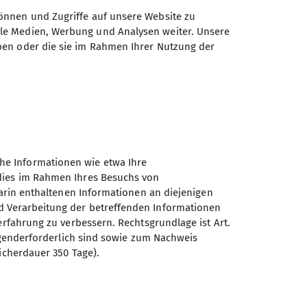
önnen und Zugriffe auf unsere Website zu
ale Medien, Werbung und Analysen weiter. Unsere
ben oder die sie im Rahmen Ihrer Nutzung der
he Informationen wie etwa Ihre
 dies im Rahmen Ihres Besuchs von
darin enthaltenen Informationen an diejenigen
d Verarbeitung der betreffenden Informationen
erfahrung zu verbessern. Rechtsgrundlage ist Art.
Sektion Wangen des
ingenderforderlich sind sowie zum Nachweis
Deutschen Alpenvereins e.V.
icherdauer 350 Tage).
Herzmannser Weg 40/1
88239 Wangen