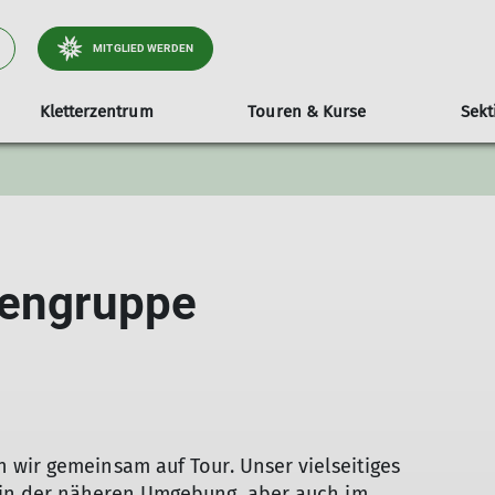
MITGLIED WERDEN
Kletterzentrum
Touren & Kurse
Sekt
Newsletter
Unser Team
Kletterkurse
Vereinszentrum
Buchung Schulen
Satzung
se
F
g
iengruppe
 wir gemeinsam auf Tour. Unser vielseitiges
in der näheren Umgebung, aber auch im