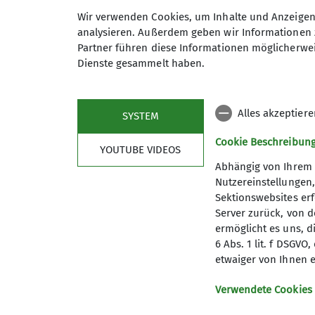
Wir verwenden Cookies, um Inhalte und Anzeigen 
analysieren. Außerdem geben wir Informationen 
Partner führen diese Informationen möglicherwei
Nina Veller
Dienste gesammelt haben.
Familiengruppenleiter/in
Anfrage senden
Alles akzeptier
SYSTEM
Cookie Beschreibun
YOUTUBE VIDEOS
Abhängig von Ihrem 
Nutzereinstellungen
Sektionswebsites erf
Server zurück, von 
ermöglicht es uns, d
6 Abs. 1 lit. f DSGV
Deutscher Alpenverein
etwaiger von Ihnen e
Mitglied werden
Verwendete Cookies
Der DAV