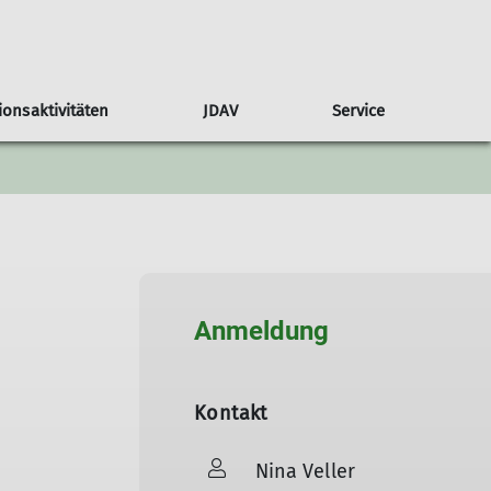
ionsaktivitäten
JDAV
Service
Jugendausschuss
Tourenberichte
Mitgliedschaft
Sponsoring
Intern
Ehrenamt
Standort
Anmeldung
Kontakt
Nina Veller