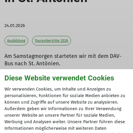
24.01.2026
Ausbildung
Tourenberichte 2026
Am Samstagmorgen starteten wir mit dem DAV-
Bus nach St. Antönien.
Diese Website verwendet Cookies
Wir verwenden Cookies, um Inhalte und Anzeigen zu
Zuerst ging es mit einigen Spitzkehren
personalisieren, Funktionen für soziale Medien anbieten zu
(Feststellung: Die Anzahl der SKs sollte man
können und Zugriffe auf unsere Website zu analysieren.
eindeutig angeben bei den Touren) auf den
Außerdem geben wir Informationen zu Ihrer Verwendung
Eggberg. Wieder am Auto angekommen ging es
unserer Website an unsere Partner für soziale Medien,
von dort weiter zum Berghaus Sulzfluh, wo schon
Werbung und Analysen weiter. Unsere Partner führen diese
der heiß ersehnte HotPot auf uns wartete. Nach
Informationen möglicherweise mit weiteren Daten