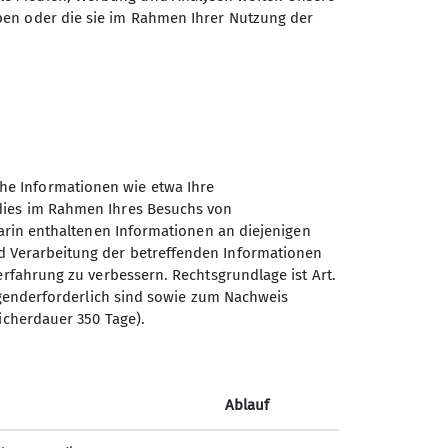
ben oder die sie im Rahmen Ihrer Nutzung der
en Infos immer dabei, direkt auf deinem
he Informationen wie etwa Ihre
 dies im Rahmen Ihres Besuchs von
darin enthaltenen Informationen an diejenigen
d Verarbeitung der betreffenden Informationen
erfahrung zu verbessern. Rechtsgrundlage ist Art.
der Webseite mein.alpenverein.de
ingenderforderlich sind sowie zum Nachweis
trag beim DAV hinterlegt hast, und eine E-
icherdauer 350 Tage).
48 Stunden bestätigen und ein Passwort
 an.
Ablauf
erladen. Praktisch: Er wird dir zusätzlich