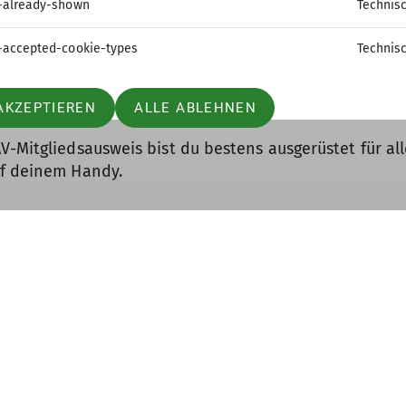
-already-shown
Technis
-accepted-cookie-types
Technis
is, ist auch der digitale nur in Verbindung mit einem a
gemeldet? Herzlich willkommen! Etwa drei Wochen nac
AKZEPTIEREN
ALLE ABLEHNEN
ar eines jeden Jahres gibt’s den Ausweis für das neue 
V-Mitgliedsausweis bist du bestens ausgerüstet für a
uf deinem Handy.