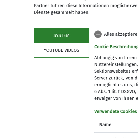
Partner führen diese Informationen möglicherwei
22.05.2024
Dienste gesammelt haben.
276 - Sektion Wangen
News
DAV
Alles akzeptier
SYSTEM
Dein DAV-Mitgliedsausweis ist jetzt auch i
Smartphone. Kein lästiges Suchen mehr n
Cookie Beschreibun
YOUTUBE VIDEOS
Abhängig von Ihrem 
Nutzereinstellungen
Sektionswebsites erf
So funktioniert's:
Server zurück, von 
ermöglicht es uns, d
Login oder Registrierung: Bevor du deinen
6 Abs. 1 lit. f DSGV
registrieren. Dafür brauchst du deine Mitg
etwaiger von Ihnen e
Mail-Adresse. Nach der Registrierung muss
vergeben.
Verwendete Cookies
Anmelden bei Mein.Alpenverein.de: Nach d
Name
PDF herunterladen: Einmal eingeloggt, kann