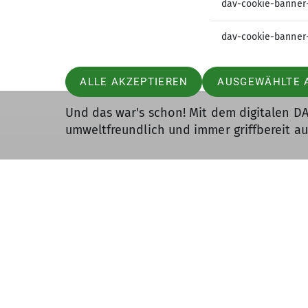
dav-cookie-banner
automatisch per E-Mail zugeschickt.
dav-cookie-banner
Gültigkeit: Genau wie der klassische Auswe
Für Neueinsteiger*in: Frisch beim DAV an
ALLE AKZEPTIEREN
AUSGEWÄHLTE 
digitalen Ausweis abrufen. Ab dem 1. Febru
Und das war's schon! Mit dem digitalen DA
umweltfreundlich und immer griffbereit a
Deutscher Alpenverein
Mitglied werden
Der DAV