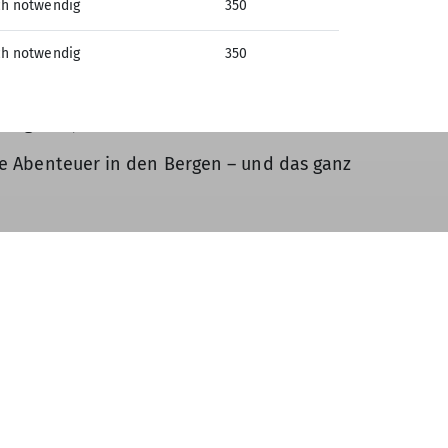
ch notwendig
350
ch notwendig
350
mtlichen Lichtbildausweis gültig.
h deinem Beitritt kannst du deinen
Mitgliedsjahr.
lle Abenteuer in den Bergen – und das ganz
Sektion Wangen des
Deutschen Alpenvereins e.V.
Herzmannser Weg 40/1
88239 Wangen