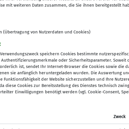
se mit weiteren Daten zusammen, die Sie ihnen bereitgestellt ha
en (Übertragung von Nutzerdaten und Cookies)
n digitaler Form verfügbar. Damit hast du alle wichtig
ach dem Papierausweis!
g
Verwendungszweck speichern Cookies bestimmte nutzerspezifisc
, Authentifizierungsmerkmale oder Sicherheitsparameter. Soweit
orderlich ist, sendet Ihr Internet-Browser die Cookies sowie die 
denen sie anfänglich heruntergeladen wurden. Die Auswertung un
ie Funktionsfähigkeit der Website sicherzustellen und Ihre Nutzer
 digitalen Ausweis nutzen kannst, musst du dich auf 
O, da diese Cookies zur Bereitsstellung des Dienstes technisch zw
liedsnummer und die IBAN, die du für den Mitgliedsbei
rteilter Einwilligungen benötigt werden (vgl. Cookie-Consent, Spe
t du den Link, den du per E-Mail erhältst, innerhalb 
er Registrierung melde dich mit deinen Zugangsdaten
Zweck
st du deinen digitalen Mitgliedsausweis als PDF herunt