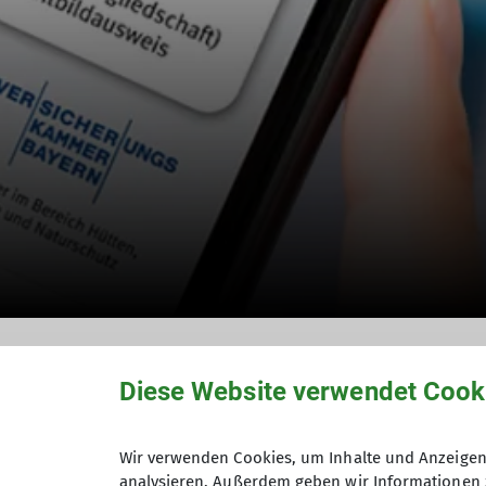
Der digitale Mitgl
Diese Website verwendet Cook
Wir verwenden Cookies, um Inhalte und Anzeigen 
Der Begleiter in den Bergen, jet
analysieren. Außerdem geben wir Informationen 