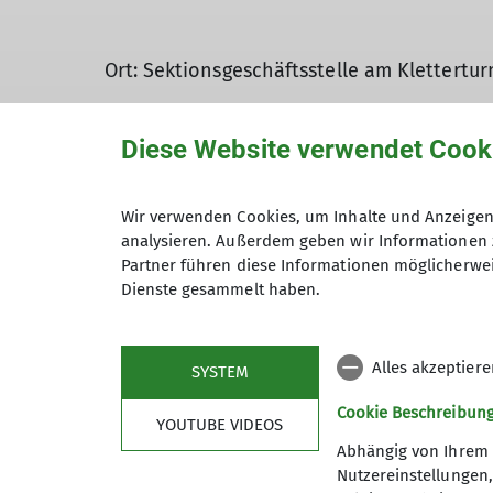
Ort: Sektionsgeschäftsstelle am Klettert
Eine Anmeldung ist nicht erforderlich.
Diese Website verwendet Cook
Kommt vorbei, bringt eure Karten, Pläne o
Wir verwenden Cookies, um Inhalte und Anzeigen 
anzugehen.
analysieren. Außerdem geben wir Informationen 
Partner führen diese Informationen möglicherwei
Dies ist ein präventives, freiwilliges Ber
Dienste gesammelt haben.
eigener Verantwortung der Ratsuchenden.
Alles akzeptier
SYSTEM
Euer Team der Sektion Wangen
Cookie Beschreibun
YOUTUBE VIDEOS
Abhängig von Ihrem 
Nutzereinstellungen