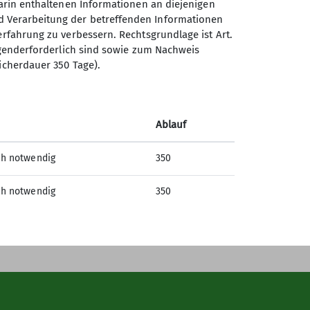
darin enthaltenen Informationen an diejenigen
d Verarbeitung der betreffenden Informationen
erfahrung zu verbessern. Rechtsgrundlage ist Art.
Sektion Wangen des
ingenderforderlich sind sowie zum Nachweis
Deutschen Alpenvereins e.V.
icherdauer 350 Tage).
Herzmannser Weg 40/1
88239 Wangen
Telefon +497522915660
Ablauf
ch notwendig
350
Kontakt
ch notwendig
350