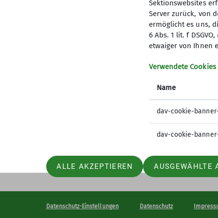
Sektionswebsites erf
Server zurück, von 
ermöglicht es uns, d
6 Abs. 1 lit. f DSGV
Deutscher Alpenverein
etwaiger von Ihnen e
Mitglied werden
Verwendete Cookies
Der DAV
Name
Ehrenamt
DAV Shop
dav-cookie-banner
dav-cookie-banner
ALLE AKZEPTIEREN
AUSGEWÄHLTE 
Datenschutz-Einstellungen
Datenschutz
Impress