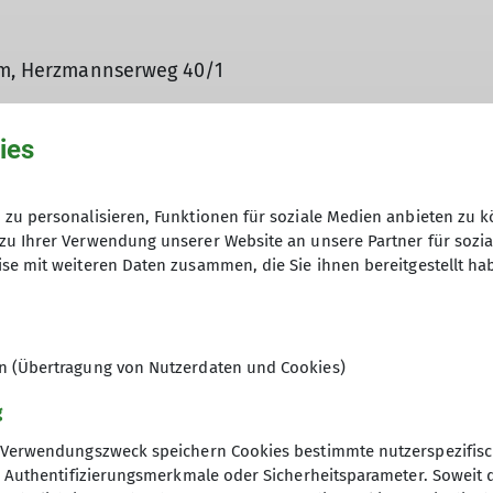
urm, Herzmannserweg 40/1
ies
der Ideen mit – wir helfen euch, eure nächste Bergtou
zu personalisieren, Funktionen für soziale Medien anbieten zu k
zu Ihrer Verwendung unserer Website an unsere Partner für sozi
se mit weiteren Daten zusammen, die Sie ihnen bereitgestellt ha
atungsangebot ohne Rechtsverbindlichkeit. Die Umsetzun
en (Übertragung von Nutzerdaten und Cookies)
g
Verwendungszweck speichern Cookies bestimmte nutzerspezifisc
, Authentifizierungsmerkmale oder Sicherheitsparameter. Soweit