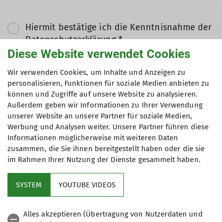
Hiermit bestätige ich die Kenntnisnahme der
Datenschutzerklärung *
Diese Website verwendet Cookies
Hiermit erkläre ich mich einverstanden, dass
Wir verwenden Cookies, um Inhalte und Anzeigen zu
personalisieren, Funktionen für soziale Medien anbieten zu
meine in das Kontaktformular eingegebenen
können und Zugriffe auf unsere Website zu analysieren.
Daten elektronisch gesichert und zum Zweck
Außerdem geben wir Informationen zu Ihrer Verwendung
der Kontaktaufnahme verarbeitet und
unserer Website an unsere Partner für soziale Medien,
genutzt werden. Mir ist bekannt, dass ich
Werbung und Analysen weiter. Unsere Partner führen diese
meine Einwilligung jederzeit wiederrufen
Informationen möglicherweise mit weiteren Daten
kann. *
zusammen, die Sie ihnen bereitgestellt haben oder die sie
im Rahmen Ihrer Nutzung der Dienste gesammelt haben.
Mit (*) markierte Felder
Absenden
SYSTEM
YOUTUBE VIDEOS
sind Pflichtfelder
Alles akzeptieren (Übertragung von Nutzerdaten und