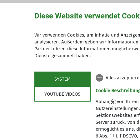
Diese Website verwendet Cook
Wir verwenden Cookies, um Inhalte und Anzeigen 
Hiermit bestätige ich die Kenntnisna
analysieren. Außerdem geben wir Informationen 
Partner führen diese Informationen möglicherwei
Hiermit erkläre ich mich einverstand
Dienste gesammelt haben.
Zweck der Kontaktaufnahme verarbeite
*
Alles akzeptier
SYSTEM
Mit (*) markierte Felder sind Pflichtfelder
Cookie Beschreibun
YOUTUBE VIDEOS
Abhängig von Ihrem 
Nutzereinstellungen
Sektionswebsites erf
Server zurück, von 
ermöglicht es uns, d
6 Abs. 1 lit. f DSGV