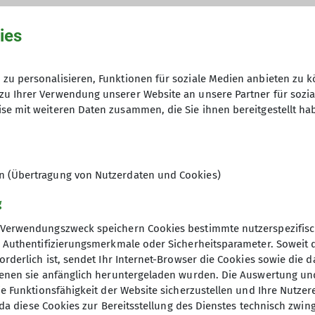
ies
zu personalisieren, Funktionen für soziale Medien anbieten zu k
hme der Datenschutzerklärung *
zu Ihrer Verwendung unserer Website an unsere Partner für sozi
se mit weiteren Daten zusammen, die Sie ihnen bereitgestellt ha
en, dass meine in das Kontaktformular eingegebenen 
t und genutzt werden. Mir ist bekannt, dass ich meine
en (Übertragung von Nutzerdaten und Cookies)
g
Verwendungszweck speichern Cookies bestimmte nutzerspezifisc
, Authentifizierungsmerkmale oder Sicherheitsparameter. Soweit
orderlich ist, sendet Ihr Internet-Browser die Cookies sowie die 
denen sie anfänglich heruntergeladen wurden. Die Auswertung un
ie Funktionsfähigkeit der Website sicherzustellen und Ihre Nutzer
O, da diese Cookies zur Bereitsstellung des Dienstes technisch zw