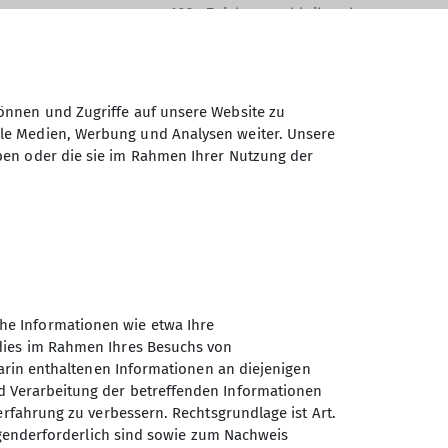
1024
Zeichen verbleibend
önnen und Zugriffe auf unsere Website zu
ale Medien, Werbung und Analysen weiter. Unsere
ben oder die sie im Rahmen Ihrer Nutzung der
Daten elektronisch gesichert und zum
 Einwilligung jederzeit wiederrufen kann.
Absenden
he Informationen wie etwa Ihre
 dies im Rahmen Ihres Besuchs von
darin enthaltenen Informationen an diejenigen
d Verarbeitung der betreffenden Informationen
erfahrung zu verbessern. Rechtsgrundlage ist Art.
Sektion Wangen des
ingenderforderlich sind sowie zum Nachweis