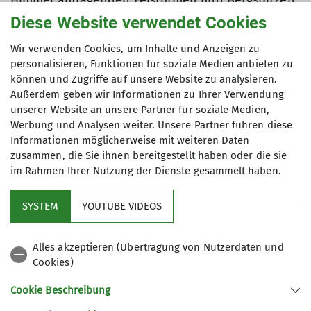
Himmel aufragenden Felstürmen und Bergspitzen,
dass ich sofort spürte: dieses Schauspiel möchte
Diese Website verwendet Cookies
ich noch öfters erleben.
Wir verwenden Cookies, um Inhalte und Anzeigen zu
personalisieren, Funktionen für soziale Medien anbieten zu
können und Zugriffe auf unsere Website zu analysieren.
Außerdem geben wir Informationen zu Ihrer Verwendung
Und als wir letztes Jahr in der DAV-Bergwoche in
unserer Website an unsere Partner für soziale Medien,
Corvara diese großartige Landschaft
Werbung und Analysen weiter. Unsere Partner führen diese
durchwandern durften, da keimte in mir die Idee,
Informationen möglicherweise mit weiteren Daten
dieses Farbenspiel der Natur in einer
zusammen, die Sie ihnen bereitgestellt haben oder die sie
Wanderwoche im Rahmen unserer Sektionsarbeit
im Rahmen Ihrer Nutzung der Dienste gesammelt haben.
wieder zu erleben. Besser hätte es nicht sein
können: strahlend blauer Himmel begleitete uns
SYSTEM
YOUTUBE VIDEOS
jeden Tag, die Sicht reichte von den Bergen des
Trentino mit Adamello und Presanella bis zum
Alles akzeptieren (Übertragung von Nutzerdaten und
Ortler, den Ötztaler- und Stubaier Alpen, den
Cookies)
nahen südlichen Zillertaler Alpen bis zum
Großvenediger und Großglockner im Osten und
Cookie Beschreibung
den wilden Zacken der Dolomitenberge ringsum –